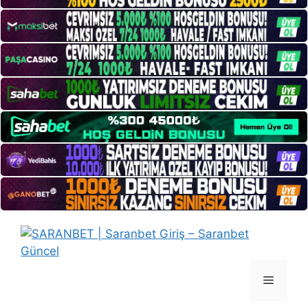
İçeriğe
atla
Menü