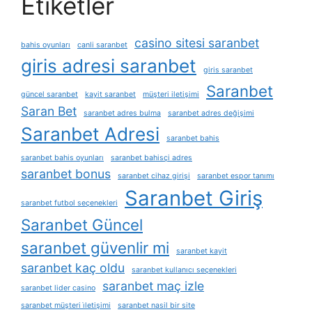
Etiketler
casino sitesi saranbet
bahis oyunları
canli saranbet
giris adresi saranbet
giris saranbet
Saranbet
güncel saranbet
kayit saranbet
müşteri iletişimi
Saran Bet
saranbet adres bulma
saranbet adres değişimi
Saranbet Adresi
saranbet bahis
saranbet bahis oyunları
saranbet bahisçi adres
saranbet bonus
saranbet cihaz girişi
saranbet espor tanımı
Saranbet Giriş
saranbet futbol seçenekleri
Saranbet Güncel
saranbet güvenlir mi
saranbet kayit
saranbet kaç oldu
saranbet kullanıcı seçenekleri
saranbet maç izle
saranbet lider casino
saranbet müşteri i̇letişimi
saranbet nasil bir site