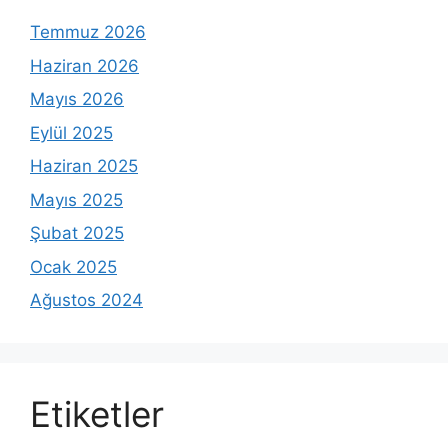
Temmuz 2026
Haziran 2026
Mayıs 2026
Eylül 2025
Haziran 2025
Mayıs 2025
Şubat 2025
Ocak 2025
Ağustos 2024
Etiketler