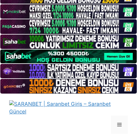
İçeriğe
atla
Menü