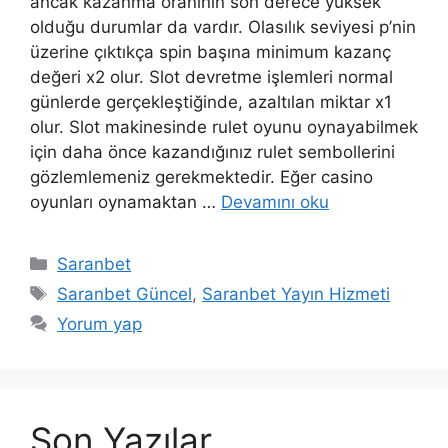
ancak kazanma oranının son derece yüksek
olduğu durumlar da vardır. Olasılık seviyesi p’nin
üzerine çıktıkça spin başına minimum kazanç
değeri x2 olur. Slot devretme işlemleri normal
günlerde gerçekleştiğinde, azaltılan miktar x1
olur. Slot makinesinde rulet oyunu oynayabilmek
için daha önce kazandığınız rulet sembollerini
gözlemlemeniz gerekmektedir. Eğer casino
oyunları oynamaktan …
Devamını oku
Kategoriler
Saranbet
Etiketler
Saranbet Güncel
,
Saranbet Yayın Hizmeti
Yorum yap
Son Yazılar