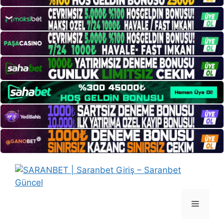
İçeriğe
atla
Menü