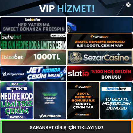
×
SARANBET GİRİŞ İÇİN TIKLAYINIZ!